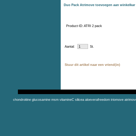
Duo Pack Atrimove toevoegen aan winkelkar
Product-ID: ATRI 2 pack
Aantal:
St.
Stuur dit artikel naar een vriend(in)
chondroitine glucosamine msm vitamineC silicea aloeverafreedom triomove atrimove