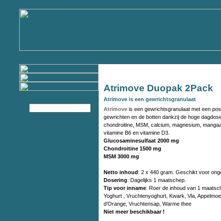
Atrimove Duopak 2Pack
Atrimove is een gewrichtsgranulaat
Atrimove
is een gewrichtsgranulaat met een posi
gewrichten en de botten dankzij de hoge dagdos
chondroitine, MSM, calcium, magnesium, mangaa
vitamine B6 en vitamine D3.
Glucosaminesulfaat 2000 mg
Chondroitine 1500 mg
MSM 3000 mg
Netto inhoud
: 2 x 440 gram. Geschikt voor on
Dosering
: Dagelijks 1 maatschep.
Tip voor inname
: Roer de inhoud van 1 maatsc
Yoghurt , Vruchtenyoghurt, Kwark, Vla, Appelmo
d'Orange, Vruchtensap, Warme thee
Niet meer beschikbaar !